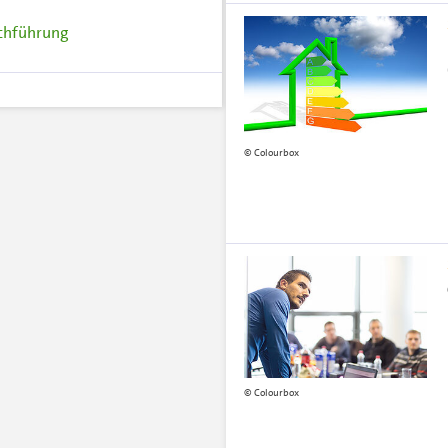
rchführung
Colourbox
Colourbox