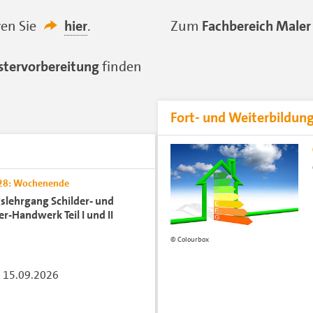
en Sie
hier
.
Zum
Fachbereich Maler
stervorbereitung
finden
Fort- und Weiterbildun
028: Wochenende
slehrgang Schilder- und
r-Handwerk Teil I und II
Colourbox
 15.09.2026