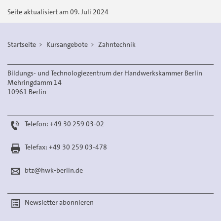
versenden
Seite aktualisiert am 09. Juli 2024
Startseite
Kursangebote
Zahntechnik
Bildungs- und Technologiezentrum der Handwerkskammer Berlin
Mehringdamm 14
10961 Berlin
Telefon: +49 30 259 03-02
Telefax: +49 30 259 03-478
btz@hwk-berlin.de
Newsletter abonnieren