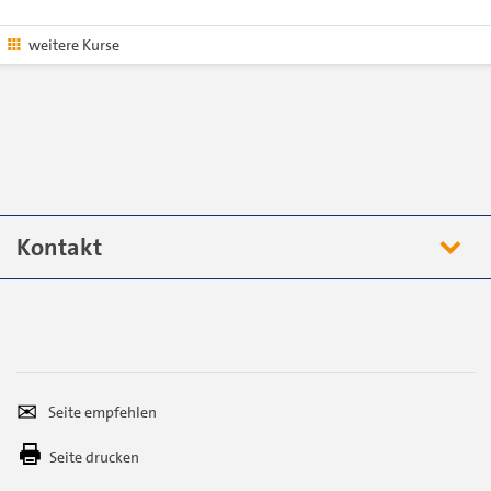
weitere Kurse
Kontakt
Seite
Per
empfehlen
E-
Seite drucken
Mail