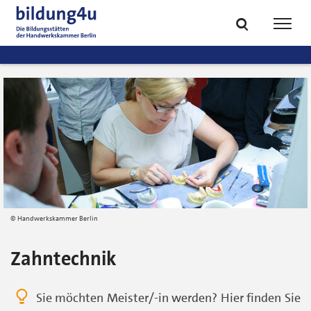
zum
zur
Inhalt
Fußzeile
Suche
Navig
springen
springen
öffnen
öffne
Handwerkskammer Berlin
Zahntechnik
Sie möchten Meister/-in werden? Hier finden Sie