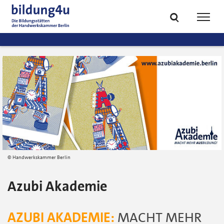
zum
zur
Inhalt
Fußzeile
Suche
Navig
springen
springen
öffnen
öffne
Handwerkskammer Berlin
Azubi Akademie
AZUBI AKADEMIE:
MACHT MEHR