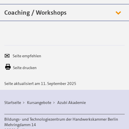
Coaching / Workshops
Seite
Per
empfehlen
E-
Seite drucken
Mail
versenden
Seite aktualisiert am 11. September 2025
Startseite
Kursangebote
Azubi Akademie
Bildungs- und Technologiezentrum der Handwerkskammer Berlin
Mehringdamm 14