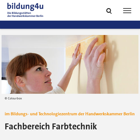
zum
zur
Inhalt
Fußzeile
Suche
Navig
springen
springen
öffnen
öffne
Colourbox
im Bildungs- und Technologiezentrum der Handwerkskammer Berlin
Fachbereich Farbtechnik