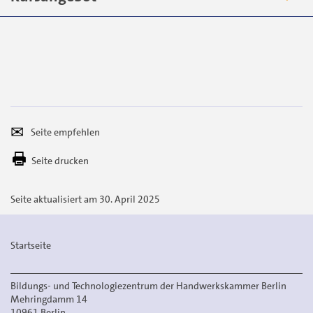
Seite
Per
empfehlen
E-
Seite drucken
Mail
versenden
Seite aktualisiert am 30. April 2025
Startseite
Bildungs- und Technologiezentrum der Handwerkskammer Berlin
Mehringdamm 14
10961 Berlin