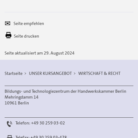
Seite
Per
empfehlen
E-
Seite drucken
Mail
versenden
Seite aktualisiert am 29. August 2024
Startseite
UNSER KURSANGEBOT
WIRTSCHAFT & RECHT
Bildungs- und Technologiezentrum der Handwerkskammer Berlin
Mehringdamm 14
10961 Berlin
Telefon: +49 30 259 03-02
Telefax: +49 30 259 03-478