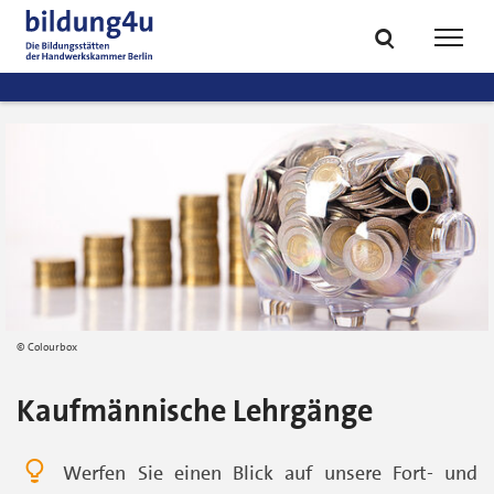
zum
zur
Inhalt
Fußzeile
Suche
Navig
springen
springen
öffnen
öffne
Colourbox
Kaufmännische Lehrgänge
Werfen Sie einen Blick auf unsere Fort- und