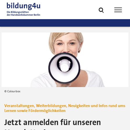
zum
zur
Inhalt
Fußzeile
Suche
Navig
springen
springen
öffnen
öffne
Colourbox
Veranstaltungen, Weiterbildungen, Neuigkeiten und Infos rund ums
Lernen sowie Fördermöglichkeiten
Jetzt anmelden für unseren