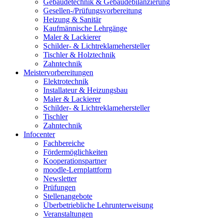
Gebäudetechnik & Gebäudebilanzierung
Gesellen-/Prüfungsvorbereitung
Heizung & Sanitär
Kaufmännische Lehrgänge
Maler & Lackierer
Schilder- & Lichtreklamehersteller
Tischler & Holztechnik
Zahntechnik
Meistervorbereitungen
Elektrotechnik
Installateur & Heizungsbau
Maler & Lackierer
Schilder- & Lichtreklamehersteller
Tischler
Zahntechnik
Infocenter
Fachbereiche
Fördermöglichkeiten
Kooperationspartner
moodle-Lernplattform
Newsletter
Prüfungen
Stellenangebote
Überbetriebliche Lehrunterweisung
Veranstaltungen