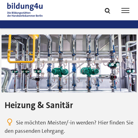
zum
zur
Inhalt
Fußzeile
Suche
Navig
springen
springen
öffnen
öffne
Heizung & Sanitär
Sie möchten Meister/-in werden? Hier finden Sie
den passenden Lehrgang.