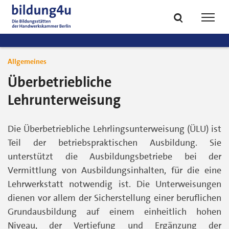
zum
zur
Inhalt
Fußzeile
Suche
Navig
springen
springen
öffnen
öffne
Allgemeines
Überbetriebliche
Lehrunterweisung
Die Überbetriebliche Lehrlingsunterweisung (ÜLU) ist
Teil der betriebspraktischen Ausbildung. Sie
unterstützt die Ausbildungsbetriebe bei der
Vermittlung von Ausbildungsinhalten, für die eine
Lehrwerkstatt notwendig ist. Die Unterweisungen
dienen vor allem der Sicherstellung einer beruflichen
Grundausbildung auf einem einheitlich hohen
Niveau, der Vertiefung und Ergänzung der