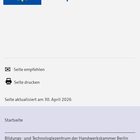
Seite
Per
empfehlen
E-
Seite drucken
Mail
versenden
Seite aktualisiert am 30. April 2026
Startseite
Bildungs- und Technologiezentrum der Handwerkskammer Berlin