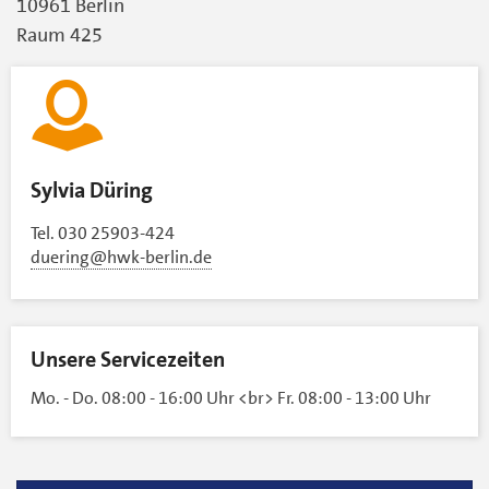
10961 Berlin
Raum 425
K
Sylvia Düring
o
Tel. 030 25903-424
n
duering@hwk-berlin.de
t
a
k
Unsere Servicezeiten
t
Mo. - Do. 08:00 - 16:00 Uhr <br> Fr. 08:00 - 13:00 Uhr