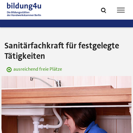
zum
zur
Inhalt
Fußzeile
Suche
Navig
springen
springen
öffnen
öffne
Sanitärfachkraft für festgelegte
Tätigkeiten
ausreichend freie Plätze