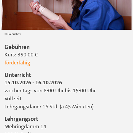
Colourbox
D
Gebühren
Kurs: 350,00 €
e
förderfähig
t
a
Unterricht
i
15.10.2026 - 16.10.2026
wochentags von 8:00 Uhr bis 15:00 Uhr
l
Vollzeit
s
Lehrgangsdauer 16 Std. (à 45 Minuten)
Lehrgangsort
Mehringdamm 14