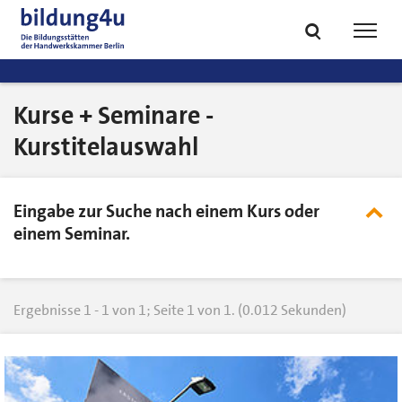
zum
zur
Inhalt
Fußzeile
Suche
Navig
springen
springen
öffnen
öffne
Kurse + Seminare -
Kurstitelauswahl
Eingabe zur Suche nach einem Kurs oder
Su
ei
einem Seminar.
od
au
Ergebnisse 1 - 1 von 1; Seite 1 von 1. (0.012 Sekunden)