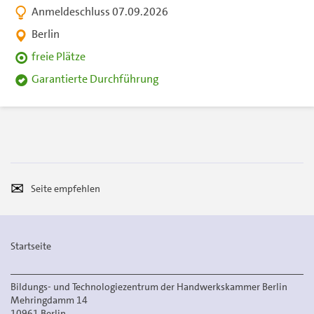
Anmeldeschluss 07.09.2026
Berlin
freie Plätze
Garantierte Durchführung
Seite
Per
empfehlen
E-
Mail
Startseite
versenden
Bildungs- und Technologiezentrum der Handwerkskammer Berlin
Mehringdamm 14
10961 Berlin