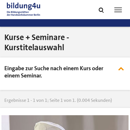
zum
zur
Inhalt
Fußzeile
Suche
Navig
springen
springen
öffnen
öffne
Kurse + Seminare -
Kurstitelauswahl
Eingabe zur Suche nach einem Kurs oder
Su
ei
einem Seminar.
od
au
Ergebnisse 1 - 1 von 1; Seite 1 von 1. (0.004 Sekunden)